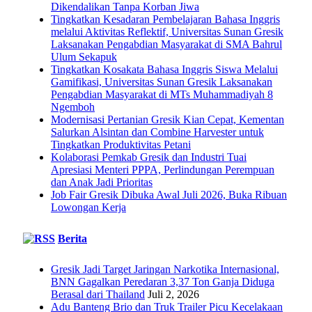
Dikendalikan Tanpa Korban Jiwa
Tingkatkan Kesadaran Pembelajaran Bahasa Inggris
melalui Aktivitas Reflektif, Universitas Sunan Gresik
Laksanakan Pengabdian Masyarakat di SMA Bahrul
Ulum Sekapuk
Tingkatkan Kosakata Bahasa Inggris Siswa Melalui
Gamifikasi, Universitas Sunan Gresik Laksanakan
Pengabdian Masyarakat di MTs Muhammadiyah 8
Ngemboh
Modernisasi Pertanian Gresik Kian Cepat, Kementan
Salurkan Alsintan dan Combine Harvester untuk
Tingkatkan Produktivitas Petani
Kolaborasi Pemkab Gresik dan Industri Tuai
Apresiasi Menteri PPPA, Perlindungan Perempuan
dan Anak Jadi Prioritas
Job Fair Gresik Dibuka Awal Juli 2026, Buka Ribuan
Lowongan Kerja
Berita
Gresik Jadi Target Jaringan Narkotika Internasional,
BNN Gagalkan Peredaran 3,37 Ton Ganja Diduga
Berasal dari Thailand
Juli 2, 2026
Adu Banteng Brio dan Truk Trailer Picu Kecelakaan