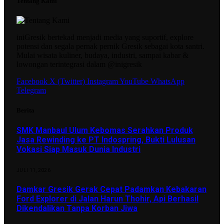
Tentang Kami
iniGresik bertekad menjadi media yang suportif, explore
potensi dan segala pernak pernik Gresik sebagai kota santri.
Mulai wisata kuliner, budaya, industri, sampai kabar &
lowongan terintegrasi dalam @inigresik
Facebook
X (Twitter)
Instagram
YouTube
WhatsApp
Telegram
Berita
SMK Manbaul Ulum Kebomas Serahkan Produk
Jasa Rewinding ke PT Indospring, Bukti Lulusan
Vokasi Siap Masuk Dunia Industri
JULI 11, 2026
Damkar Gresik Gerak Cepat Padamkan Kebakaran
Ford Explorer di Jalan Harun Thohir, Api Berhasil
Dikendalikan Tanpa Korban Jiwa