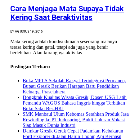
Cara Menjaga Mata Supaya Tidak
Kering Saat Beraktivitas
BY
AGUSTUS 19, 2015
Mata kering adalah kondisi dimana seseorang matanya
terasa kering dan gatal, tetapi ada juga yang berair
berlebihan. Atau kurangnya aktivitas…
Postingan Terbaru
Buka MPLS Sekolah Rakyat Terintegrasi Permanen,
Bupati Gresik Berikan Harapan Baru Pendidikan
Keluarga Prasejahtera
Dongkrak Kualitas Wisata Gresik, Dosen USG Latih
Pemandu WAGOS Bahasa Inggris hingga Terbitkan
Buku Saku Ber-HKI
SMK Manbaul Ulum Kebomas Serahkan Produk Jasa
Rewinding ke PT Indospring, Bukti Lulusan Vokasi
Siap Masuk Dunia Industri
Damkar Gresik Gerak Cepat Padamkan Kebakaran
Ford Explorer di Jalan Harun Thohir, Api Berhasil