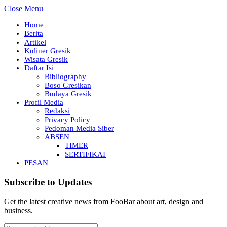
Close Menu
Home
Berita
Artikel
Kuliner Gresik
Wisata Gresik
Daftar Isi
Bibliography
Boso Gresikan
Budaya Gresik
Profil Media
Redaksi
Privacy Policy
Pedoman Media Siber
ABSEN
TIMER
SERTIFIKAT
PESAN
Subscribe to Updates
Get the latest creative news from FooBar about art, design and
business.