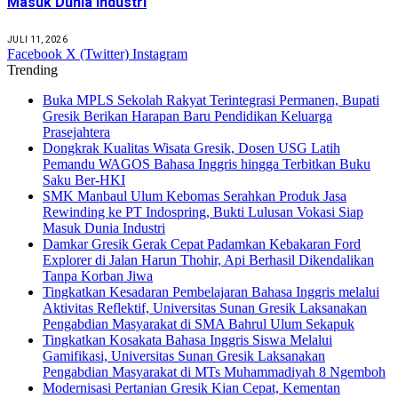
Masuk Dunia Industri
JULI 11, 2026
Facebook
X (Twitter)
Instagram
Trending
Buka MPLS Sekolah Rakyat Terintegrasi Permanen, Bupati
Gresik Berikan Harapan Baru Pendidikan Keluarga
Prasejahtera
Dongkrak Kualitas Wisata Gresik, Dosen USG Latih
Pemandu WAGOS Bahasa Inggris hingga Terbitkan Buku
Saku Ber-HKI
SMK Manbaul Ulum Kebomas Serahkan Produk Jasa
Rewinding ke PT Indospring, Bukti Lulusan Vokasi Siap
Masuk Dunia Industri
Damkar Gresik Gerak Cepat Padamkan Kebakaran Ford
Explorer di Jalan Harun Thohir, Api Berhasil Dikendalikan
Tanpa Korban Jiwa
Tingkatkan Kesadaran Pembelajaran Bahasa Inggris melalui
Aktivitas Reflektif, Universitas Sunan Gresik Laksanakan
Pengabdian Masyarakat di SMA Bahrul Ulum Sekapuk
Tingkatkan Kosakata Bahasa Inggris Siswa Melalui
Gamifikasi, Universitas Sunan Gresik Laksanakan
Pengabdian Masyarakat di MTs Muhammadiyah 8 Ngemboh
Modernisasi Pertanian Gresik Kian Cepat, Kementan