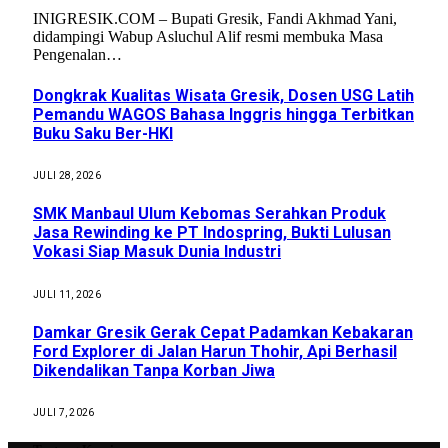
INIGRESIK.COM – Bupati Gresik, Fandi Akhmad Yani,
didampingi Wabup Asluchul Alif resmi membuka Masa
Pengenalan…
Dongkrak Kualitas Wisata Gresik, Dosen USG Latih
Pemandu WAGOS Bahasa Inggris hingga Terbitkan
Buku Saku Ber-HKI
JULI 28, 2026
SMK Manbaul Ulum Kebomas Serahkan Produk
Jasa Rewinding ke PT Indospring, Bukti Lulusan
Vokasi Siap Masuk Dunia Industri
JULI 11, 2026
Damkar Gresik Gerak Cepat Padamkan Kebakaran
Ford Explorer di Jalan Harun Thohir, Api Berhasil
Dikendalikan Tanpa Korban Jiwa
JULI 7, 2026