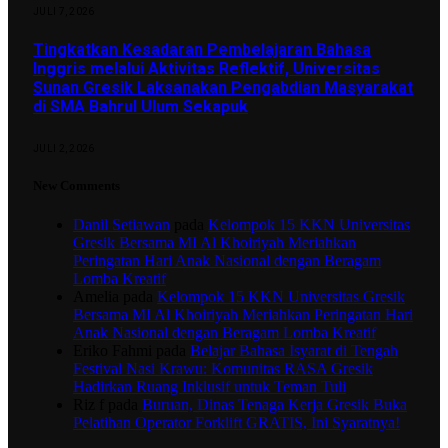
JULI 7, 2026
Tingkatkan Kesadaran Pembelajaran Bahasa
Inggris melalui Aktivitas Reflektif, Universitas
Sunan Gresik Laksanakan Pengabdian Masyarakat
di SMA Bahrul Ulum Sekapuk
JULI 2, 2026
New Comments
Danil Setiawan
pada
Kelompok 15 KKN Universitas
Gresik Bersama MI Al Khoiriyah Meriahkan
Peringatan Hari Anak Nasional dengan Beragam
Lomba Kreatif
Amelia
pada
Kelompok 15 KKN Universitas Gresik
Bersama MI Al Khoiriyah Meriahkan Peringatan Hari
Anak Nasional dengan Beragam Lomba Kreatif
Eriko Fahmi
pada
Belajar Bahasa Isyarat di Tengah
Festival Nasi Krawu: Komunitas RASA Gresik
Hadirkan Ruang Inklusif untuk Teman Tuli
Riz f
pada
Buruan, Dinas Tenaga Kerja Gresik Buka
Pelatihan Operator Forklift GRATIS, Ini Syaratnya!