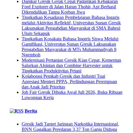
Damkar Gresik Gerak Cepat Padamkan Kebakaran
Ford Explorer di Jalan Harun Thohir, Api Berhasil
Dikendalikan Tanpa Korban Jiwa
Tingkatkan Kesadaran Pembelajaran Bahasa Inggris
melalui Aktivitas Reflektif, Universitas Sunan Gresik
Laksanakan Pengabdian Masyarakat di SMA Bahrul
Ulum Sekapuk
Tingkatkan Kosakata Bahasa Inggris Siswa Melalui
Gamifikasi, Universitas Sunan Gresik Laksanakan
Pengabdian Masyarakat di MTs Muhammadiyah 8
Ngemboh
Modernisasi Pertanian Gresik Kian Cepat, Kementan
Salurkan Alsintan dan Combine Harvester untuk
Tingkatkan Produktivitas Petani
Kolaborasi Pemkab Gresik dan Industri Tuai
Apresiasi Menteri PPPA, Perlindungan Perempuan
dan Anak Jadi Prioritas
Job Fair Gresik Dibuka Awal Juli 2026, Buka Ribuan
Lowongan Kerja
Berita
Gresik Jadi Target Jaringan Narkotika Internasional,
BNN Gagalkan Peredaran 3,37 Ton Ganja Diduga