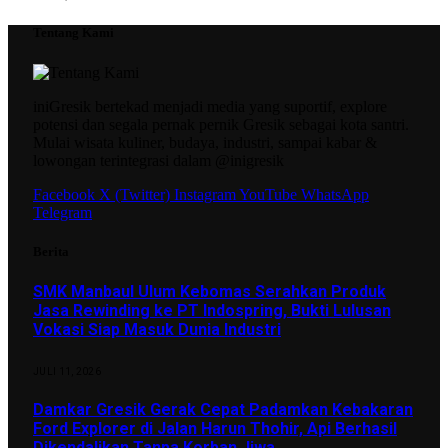
Tentang Kami
iniGresik bertekad menjadi media yang suportif, explore
potensi dan segala pernak pernik Gresik sebagai kota santri.
Mulai wisata kuliner, budaya, industri, sampai kabar &
lowongan terintegrasi dalam @inigresik
Facebook
X (Twitter)
Instagram
YouTube
WhatsApp
Telegram
Berita
SMK Manbaul Ulum Kebomas Serahkan Produk
Jasa Rewinding ke PT Indospring, Bukti Lulusan
Vokasi Siap Masuk Dunia Industri
JULI 11, 2026
Damkar Gresik Gerak Cepat Padamkan Kebakaran
Ford Explorer di Jalan Harun Thohir, Api Berhasil
Dikendalikan Tanpa Korban Jiwa