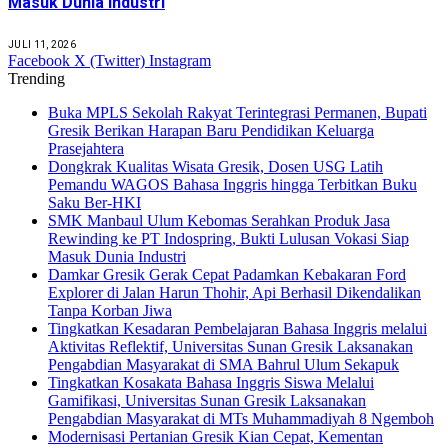
Masuk Dunia Industri
JULI 11, 2026
Facebook
X (Twitter)
Instagram
Trending
Buka MPLS Sekolah Rakyat Terintegrasi Permanen, Bupati
Gresik Berikan Harapan Baru Pendidikan Keluarga
Prasejahtera
Dongkrak Kualitas Wisata Gresik, Dosen USG Latih
Pemandu WAGOS Bahasa Inggris hingga Terbitkan Buku
Saku Ber-HKI
SMK Manbaul Ulum Kebomas Serahkan Produk Jasa
Rewinding ke PT Indospring, Bukti Lulusan Vokasi Siap
Masuk Dunia Industri
Damkar Gresik Gerak Cepat Padamkan Kebakaran Ford
Explorer di Jalan Harun Thohir, Api Berhasil Dikendalikan
Tanpa Korban Jiwa
Tingkatkan Kesadaran Pembelajaran Bahasa Inggris melalui
Aktivitas Reflektif, Universitas Sunan Gresik Laksanakan
Pengabdian Masyarakat di SMA Bahrul Ulum Sekapuk
Tingkatkan Kosakata Bahasa Inggris Siswa Melalui
Gamifikasi, Universitas Sunan Gresik Laksanakan
Pengabdian Masyarakat di MTs Muhammadiyah 8 Ngemboh
Modernisasi Pertanian Gresik Kian Cepat, Kementan