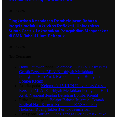
JULI 7, 2026
Tingkatkan Kesadaran Pembelajaran Bahasa
Inggris melalui Aktivitas Reflektif, Universitas
Sunan Gresik Laksanakan Pengabdian Masyarakat
di SMA Bahrul Ulum Sekapuk
JULI 2, 2026
New Comments
Danil Setiawan
pada
Kelompok 15 KKN Universitas
Gresik Bersama MI Al Khoiriyah Meriahkan
Peringatan Hari Anak Nasional dengan Beragam
Lomba Kreatif
Amelia
pada
Kelompok 15 KKN Universitas Gresik
Bersama MI Al Khoiriyah Meriahkan Peringatan Hari
Anak Nasional dengan Beragam Lomba Kreatif
Eriko Fahmi
pada
Belajar Bahasa Isyarat di Tengah
Festival Nasi Krawu: Komunitas RASA Gresik
Hadirkan Ruang Inklusif untuk Teman Tuli
Riz f
pada
Buruan, Dinas Tenaga Kerja Gresik Buka