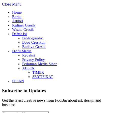
Close Menu
Home
Berita
Artikel
Kuliner Gresik
Wisata Gresik
Daftar Isi
Bibliography
Boso Gresikan
Budaya Gresik
Profil Media
Redaksi
Privacy Policy
Pedoman Media Siber
ABSEN
TIMER
SERTIFIKAT
PESAN
Subscribe to Updates
Get the latest creative news from FooBar about art, design and
business.