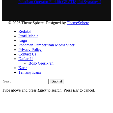
Pelatihan Operator Forklift GRATIS, Ini Syaratnya!
© 2026 ThemeSphere. Designed by
ThemeSphere
.
Redaksi
Profil Media
Logo
Pedoman Pemberitaan Media Siber
Privacy Policy
Contact Us
Daftar Isi
Boso Gresik’an
Karir
Tentang Kami
Submit
Type above and press
Enter
to search. Press
Esc
to cancel.