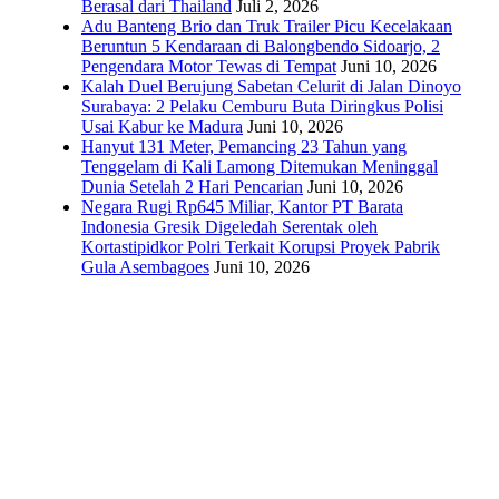
Berasal dari Thailand
Juli 2, 2026
Adu Banteng Brio dan Truk Trailer Picu Kecelakaan
Beruntun 5 Kendaraan di Balongbendo Sidoarjo, 2
Pengendara Motor Tewas di Tempat
Juni 10, 2026
Kalah Duel Berujung Sabetan Celurit di Jalan Dinoyo
Surabaya: 2 Pelaku Cemburu Buta Diringkus Polisi
Usai Kabur ke Madura
Juni 10, 2026
Hanyut 131 Meter, Pemancing 23 Tahun yang
Tenggelam di Kali Lamong Ditemukan Meninggal
Dunia Setelah 2 Hari Pencarian
Juni 10, 2026
Negara Rugi Rp645 Miliar, Kantor PT Barata
Indonesia Gresik Digeledah Serentak oleh
Kortastipidkor Polri Terkait Korupsi Proyek Pabrik
Gula Asembagoes
Juni 10, 2026