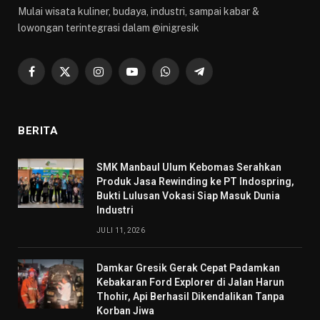
Mulai wisata kuliner, budaya, industri, sampai kabar &
lowongan terintegrasi dalam @inigresik
Facebook
X
Instagram
YouTube
WhatsApp
Telegram
(Twitter)
BERITA
SMK Manbaul Ulum Kebomas Serahkan
Produk Jasa Rewinding ke PT Indospring,
Bukti Lulusan Vokasi Siap Masuk Dunia
Industri
JULI 11, 2026
Damkar Gresik Gerak Cepat Padamkan
Kebakaran Ford Explorer di Jalan Harun
Thohir, Api Berhasil Dikendalikan Tanpa
Korban Jiwa