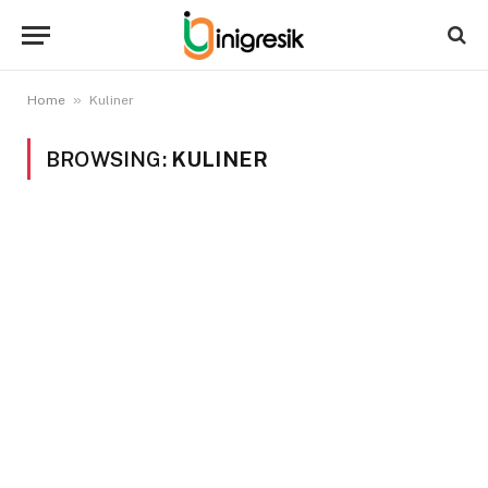
»
Home
Kuliner
BROWSING:
KULINER