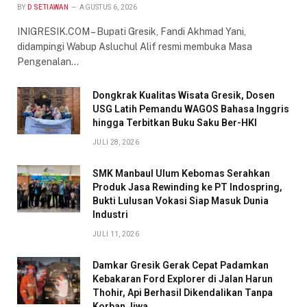
BY
D SETIAWAN
AGUSTUS 6, 2026
INIGRESIK.COM – Bupati Gresik, Fandi Akhmad Yani,
didampingi Wabup Asluchul Alif resmi membuka Masa
Pengenalan…
Dongkrak Kualitas Wisata Gresik, Dosen
USG Latih Pemandu WAGOS Bahasa Inggris
hingga Terbitkan Buku Saku Ber-HKI
JULI 28, 2026
SMK Manbaul Ulum Kebomas Serahkan
Produk Jasa Rewinding ke PT Indospring,
Bukti Lulusan Vokasi Siap Masuk Dunia
Industri
JULI 11, 2026
Damkar Gresik Gerak Cepat Padamkan
Kebakaran Ford Explorer di Jalan Harun
Thohir, Api Berhasil Dikendalikan Tanpa
Korban Jiwa