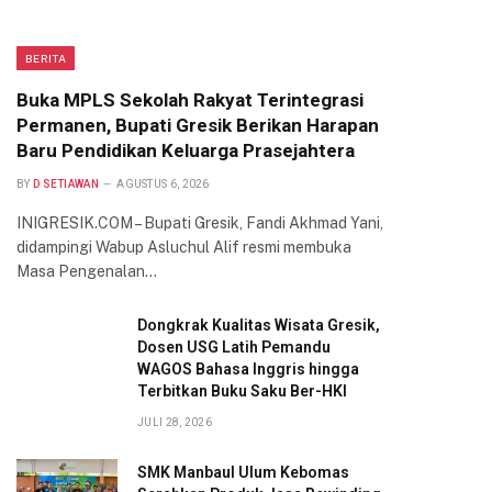
BERITA
Buka MPLS Sekolah Rakyat Terintegrasi
Permanen, Bupati Gresik Berikan Harapan
Baru Pendidikan Keluarga Prasejahtera
BY
D SETIAWAN
AGUSTUS 6, 2026
INIGRESIK.COM – Bupati Gresik, Fandi Akhmad Yani,
didampingi Wabup Asluchul Alif resmi membuka
Masa Pengenalan…
Dongkrak Kualitas Wisata Gresik,
Dosen USG Latih Pemandu
WAGOS Bahasa Inggris hingga
Terbitkan Buku Saku Ber-HKI
JULI 28, 2026
SMK Manbaul Ulum Kebomas