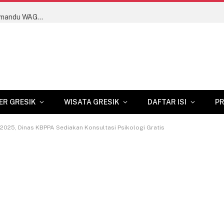
Dongkrak Kualitas Wisata Gresik, Dosen USG Latih Pemandu WAGOS Bahasa Inggris hingga Terbitkan Buku Saku Ber-HKI
ER GRESIK
WISATA GRESIK
DAFTAR ISI
PR
2025, Dinas KBPPA Sediakan Konsultasi Psikologi Gratis