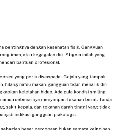
ma pentingnya dengan kesehatan fisik. Gangguan
ang iman, atau kegagalan diri. Stigma inilah yang
encari bantuan profesional.
presi yang perlu diwaspadai. Gejala yang tampak
, hilang nafsu makan, gangguan tidur, menarik diri
gkapkan kelelahan hidup. Ada pula kondisi smiling
ia namun sebenarnya menyimpan tekanan berat. Tanda
ng, sakit kepala, dan tekanan darah tinggi yang tidak
njadi indikasi gangguan psikologis.
wa sebagian besar percobaan bukan semata keinginan