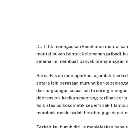
Dr. Titik menegaskan kesehatan mental sa
mental bukan bentuk kelemahan pribadi, kur
selama ini membuat banyak orang enggan m
Ratna Faizah memaparkan sejumlah tanda de
antara lain perasaan murung berkepanjangan
dari lingkungan sosial, serta sering mengun
depression, ketika seseorang terlihat cer
fisik atau psikosomatik seperti sakit lambu
membaik meski sudah berobat juga dapat me
Terkait isu bunuh diri, ia menjelaskan bah