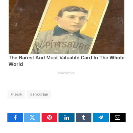
gresik
pencurian
Facebook
Twitter
Pinterest
LinkedIn
Tumblr
Telegram
Email