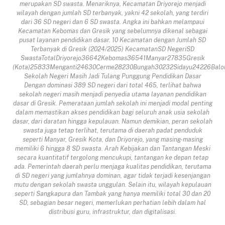
merupakan SD swasta. Menariknya, Kecamatan Driyorejo menjadi
wilayah dengan jumlah SD terbanyak, yakni 42 sekolah, yang terdiri
dari 36 SD negeri dan 6 SD swasta. Angka ini bahkan melampaui
Kecamatan Kebomas dan Gresik yang sebelumnya dikenal sebagai
pusat layanan pendidikan dasar. 10 Kecamatan dengan Jumlah SD
Terbanyak di Gresik (2024/2025) KecamatanSD NegeriSD
SwastaTotalDriyorejo36642Kebomas36541Manyar27835Gresik
(Kota)25833Menganti24630Cerme28230Bungah30232Sidayu24226Balo
Sekolah Negeri Masih Jadi Tulang Punggung Pendidikan Dasar
Dengan dominasi 389 SD negeri dari total 465, terlihat bahwa
sekolah negeri masih menjadi penyedia utama layanan pendidikan
dasar di Gresik. Pemerataan jumlah sekolah ini menjadi modal penting
dalam memastikan akses pendidikan bagi seluruh anak usia sekolah
dasar, dari daratan hingga kepulauan. Namun demikian, peran sekolah
swasta juga tetap terlihat, terutama di daerah padat penduduk
seperti Manyar, Gresik Kota, dan Driyorejo, yang masing-masing
memiliki 6 hingga 8 SD swasta. Arah Kebijakan dan Tantangan Meski
secara kuantitatif tergolong mencukupi, tantangan ke depan tetap
ada. Pemerintah daerah perlu menjaga kualitas pendidikan, terutama
di SD negeri yang jumlahnya dominan, agar tidak terjadi kesenjangan
mutu dengan sekolah swasta unggulan. Selain itu, wilayah kepulauan
seperti Sangkapura dan Tambak yang hanya memiliki total 30 dan 20
SD, sebagian besar negeri, memerlukan perhatian lebih dalam hal
distribusi guru, infrastruktur, dan digitalisasi.