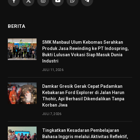
Facebook
X
Instagram
YouTube
WhatsApp
Telegram
(Twitter)
BERITA
SMK Manbaul Ulum Kebomas Serahkan
Produk Jasa Rewinding ke PT Indospring,
Bukti Lulusan Vokasi Siap Masuk Dunia
Industri
JULI 11, 2026
Damkar Gresik Gerak Cepat Padamkan
Kebakaran Ford Explorer di Jalan Harun
Thohir, Api Berhasil Dikendalikan Tanpa
Korban Jiwa
JULI 7, 2026
Tingkatkan Kesadaran Pembelajaran
Bahasa Inggris melalui Aktivitas Reflektif,