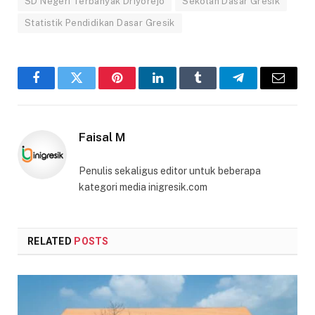
SD Negeri Terbanyak Driyorejo
Sekolah Dasar Gresik
Statistik Pendidikan Dasar Gresik
Facebook
Twitter
Pinterest
LinkedIn
Tumblr
Telegram
Email
Faisal M
Penulis sekaligus editor untuk beberapa
kategori media inigresik.com
RELATED
POSTS