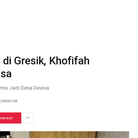
 di Gresik, Khofifah
isa
imis Jadi Desa Devisa
 KOMENTAR
nterest