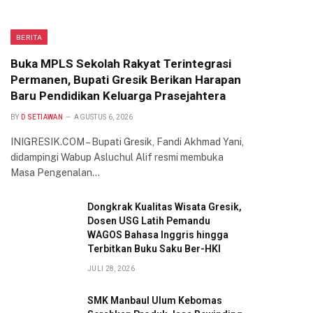
BERITA
Buka MPLS Sekolah Rakyat Terintegrasi
Permanen, Bupati Gresik Berikan Harapan
Baru Pendidikan Keluarga Prasejahtera
BY
D SETIAWAN
AGUSTUS 6, 2026
INIGRESIK.COM – Bupati Gresik, Fandi Akhmad Yani,
didampingi Wabup Asluchul Alif resmi membuka
Masa Pengenalan…
Dongkrak Kualitas Wisata Gresik,
Dosen USG Latih Pemandu
WAGOS Bahasa Inggris hingga
Terbitkan Buku Saku Ber-HKI
JULI 28, 2026
SMK Manbaul Ulum Kebomas