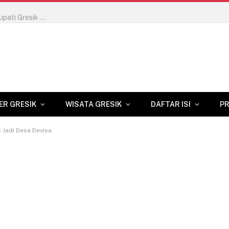
Dongkrak Kualitas Wisata Gresik, Dosen USG Latih Pemandu WAGOS Bahasa Inggris hingga Terbitkan Buku Saku Ber-HKI
ER GRESIK
WISATA GRESIK
DAFTAR ISI
PR
s Jadi Desa Devisa