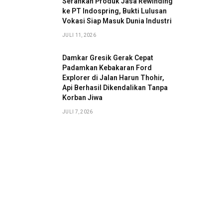
Serahkan Produk Jasa Rewinding
ke PT Indospring, Bukti Lulusan
Vokasi Siap Masuk Dunia Industri
JULI 11, 2026
Damkar Gresik Gerak Cepat
Padamkan Kebakaran Ford
Explorer di Jalan Harun Thohir,
Api Berhasil Dikendalikan Tanpa
Korban Jiwa
JULI 7, 2026