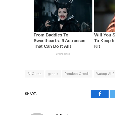
Al Quran
gresik
Pemkab Gresik
Wabup Alif
SHARE.
Faceboo