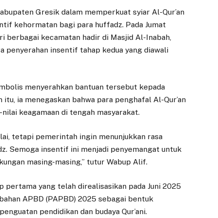
bupaten Gresik dalam memperkuat syiar Al-Qur’an
ntif kehormatan bagi para huffadz. Pada Jumat
ari berbagai kecamatan hadir di Masjid Al-Inabah,
a penyerahan insentif tahap kedua yang diawali
 simbolis menyerahkan bantuan tersebut kepada
 itu, ia menegaskan bahwa para penghafal Al-Qur’an
i-nilai keagamaan di tengah masyarakat.
lai, tetapi pemerintah ingin menunjukkan rasa
dz. Semoga insentif ini menjadi penyemangat untuk
gkungan masing-masing,” tutur Wabup Alif.
p pertama yang telah direalisasikan pada Juni 2025
erubahan APBD (PAPBD) 2025 sebagai bentuk
enguatan pendidikan dan budaya Qur’ani.