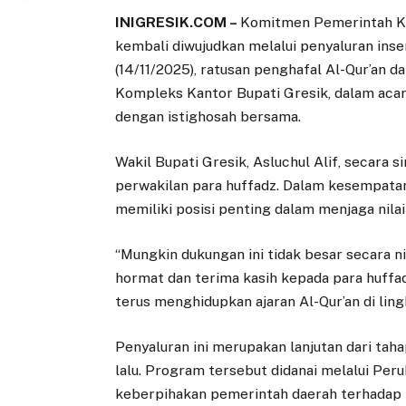
INIGRESIK.COM –
Komitmen Pemerintah Ka
kembali diwujudkan melalui penyaluran inse
(14/11/2025), ratusan penghafal Al-Qur’an d
Kompleks Kantor Bupati Gresik, dalam acar
dengan istighosah bersama.
Wakil Bupati Gresik, Asluchul Alif, secara
perwakilan para huffadz. Dalam kesempatan
memiliki posisi penting dalam menjaga nila
“Mungkin dukungan ini tidak besar secara ni
hormat dan terima kasih kepada para huffa
terus menghidupkan ajaran Al-Qur’an di lin
Penyaluran ini merupakan lanjutan dari taha
lalu. Program tersebut didanai melalui P
keberpihakan pemerintah daerah terhadap p