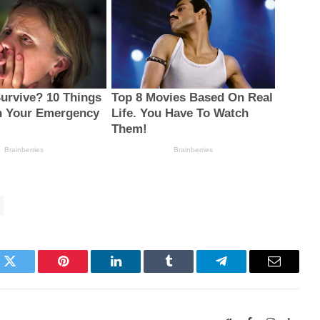
k
Twitter
Pinterest
LinkedIn
Tumblr
Telegram
Email