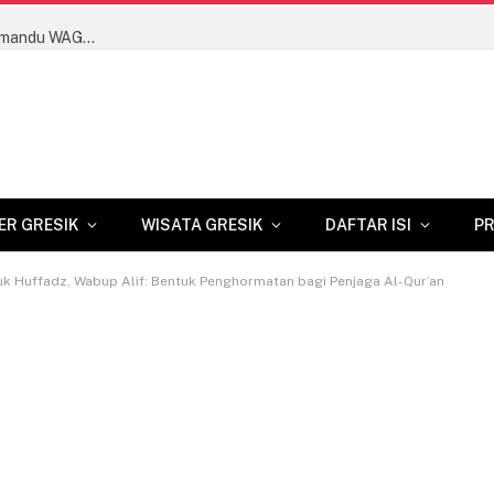
Dongkrak Kualitas Wisata Gresik, Dosen USG Latih Pemandu WAGOS Bahasa Inggris hingga Terbitkan Buku Saku Ber-HKI
ER GRESIK
WISATA GRESIK
DAFTAR ISI
PR
uk Huffadz, Wabup Alif: Bentuk Penghormatan bagi Penjaga Al-Qur’an