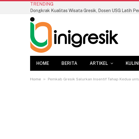
TRENDING
HOME
BERITA
ARTIKEL
KULIN
»
Home
Pemkab Gresik Salurkan Insentif Tahap Kedua unt