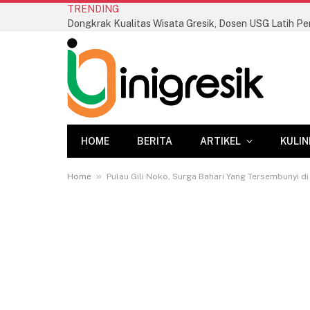
TRENDING
HOME
BERITA
ARTIKEL
KULIN
»
Home
Pulau Gili Noko, Surga Bahari Yang Tersembunyi d