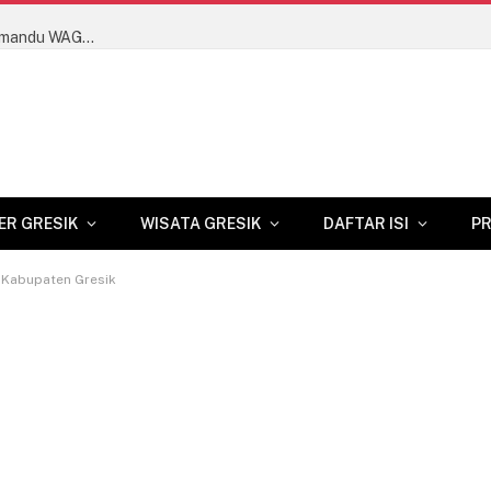
Dongkrak Kualitas Wisata Gresik, Dosen USG Latih Pemandu WAGOS Bahasa Inggris hingga Terbitkan Buku Saku Ber-HKI
ER GRESIK
WISATA GRESIK
DAFTAR ISI
PR
i Kabupaten Gresik