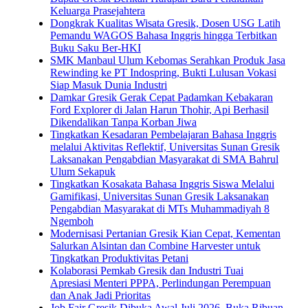
Keluarga Prasejahtera
Dongkrak Kualitas Wisata Gresik, Dosen USG Latih
Pemandu WAGOS Bahasa Inggris hingga Terbitkan
Buku Saku Ber-HKI
SMK Manbaul Ulum Kebomas Serahkan Produk Jasa
Rewinding ke PT Indospring, Bukti Lulusan Vokasi
Siap Masuk Dunia Industri
Damkar Gresik Gerak Cepat Padamkan Kebakaran
Ford Explorer di Jalan Harun Thohir, Api Berhasil
Dikendalikan Tanpa Korban Jiwa
Tingkatkan Kesadaran Pembelajaran Bahasa Inggris
melalui Aktivitas Reflektif, Universitas Sunan Gresik
Laksanakan Pengabdian Masyarakat di SMA Bahrul
Ulum Sekapuk
Tingkatkan Kosakata Bahasa Inggris Siswa Melalui
Gamifikasi, Universitas Sunan Gresik Laksanakan
Pengabdian Masyarakat di MTs Muhammadiyah 8
Ngemboh
Modernisasi Pertanian Gresik Kian Cepat, Kementan
Salurkan Alsintan dan Combine Harvester untuk
Tingkatkan Produktivitas Petani
Kolaborasi Pemkab Gresik dan Industri Tuai
Apresiasi Menteri PPPA, Perlindungan Perempuan
dan Anak Jadi Prioritas
Job Fair Gresik Dibuka Awal Juli 2026, Buka Ribuan