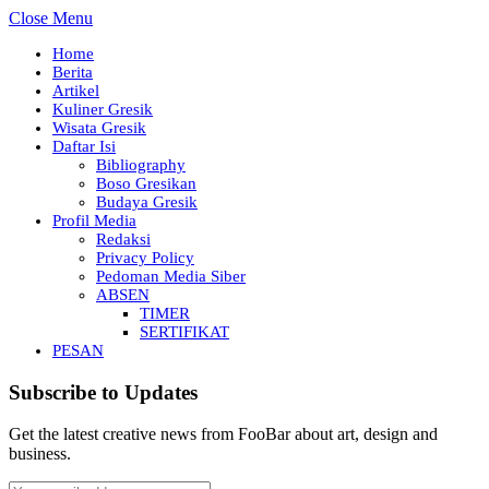
Close Menu
Home
Berita
Artikel
Kuliner Gresik
Wisata Gresik
Daftar Isi
Bibliography
Boso Gresikan
Budaya Gresik
Profil Media
Redaksi
Privacy Policy
Pedoman Media Siber
ABSEN
TIMER
SERTIFIKAT
PESAN
Subscribe to Updates
Get the latest creative news from FooBar about art, design and
business.