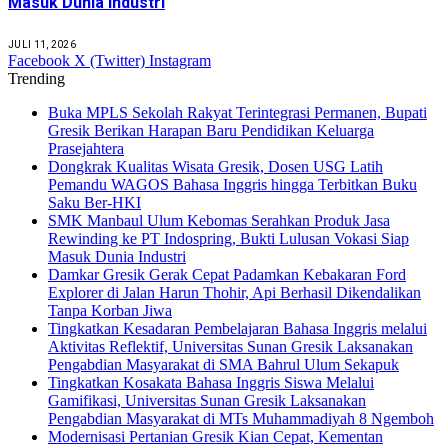
Masuk Dunia Industri
JULI 11, 2026
Facebook
X (Twitter)
Instagram
Trending
Buka MPLS Sekolah Rakyat Terintegrasi Permanen, Bupati
Gresik Berikan Harapan Baru Pendidikan Keluarga
Prasejahtera
Dongkrak Kualitas Wisata Gresik, Dosen USG Latih
Pemandu WAGOS Bahasa Inggris hingga Terbitkan Buku
Saku Ber-HKI
SMK Manbaul Ulum Kebomas Serahkan Produk Jasa
Rewinding ke PT Indospring, Bukti Lulusan Vokasi Siap
Masuk Dunia Industri
Damkar Gresik Gerak Cepat Padamkan Kebakaran Ford
Explorer di Jalan Harun Thohir, Api Berhasil Dikendalikan
Tanpa Korban Jiwa
Tingkatkan Kesadaran Pembelajaran Bahasa Inggris melalui
Aktivitas Reflektif, Universitas Sunan Gresik Laksanakan
Pengabdian Masyarakat di SMA Bahrul Ulum Sekapuk
Tingkatkan Kosakata Bahasa Inggris Siswa Melalui
Gamifikasi, Universitas Sunan Gresik Laksanakan
Pengabdian Masyarakat di MTs Muhammadiyah 8 Ngemboh
Modernisasi Pertanian Gresik Kian Cepat, Kementan