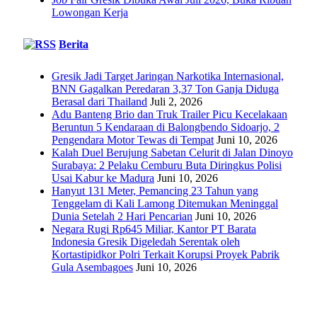
Lowongan Kerja
Berita
Gresik Jadi Target Jaringan Narkotika Internasional,
BNN Gagalkan Peredaran 3,37 Ton Ganja Diduga
Berasal dari Thailand
Juli 2, 2026
Adu Banteng Brio dan Truk Trailer Picu Kecelakaan
Beruntun 5 Kendaraan di Balongbendo Sidoarjo, 2
Pengendara Motor Tewas di Tempat
Juni 10, 2026
Kalah Duel Berujung Sabetan Celurit di Jalan Dinoyo
Surabaya: 2 Pelaku Cemburu Buta Diringkus Polisi
Usai Kabur ke Madura
Juni 10, 2026
Hanyut 131 Meter, Pemancing 23 Tahun yang
Tenggelam di Kali Lamong Ditemukan Meninggal
Dunia Setelah 2 Hari Pencarian
Juni 10, 2026
Negara Rugi Rp645 Miliar, Kantor PT Barata
Indonesia Gresik Digeledah Serentak oleh
Kortastipidkor Polri Terkait Korupsi Proyek Pabrik
Gula Asembagoes
Juni 10, 2026