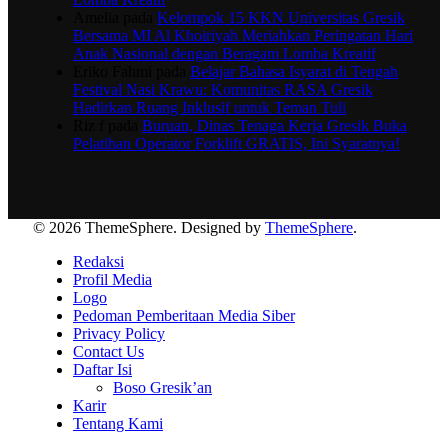
Amelia
pada
Kelompok 15 KKN Universitas Gresik
Bersama MI Al Khoiriyah Meriahkan Peringatan Hari
Anak Nasional dengan Beragam Lomba Kreatif
Eriko Fahmi
pada
Belajar Bahasa Isyarat di Tengah
Festival Nasi Krawu: Komunitas RASA Gresik
Hadirkan Ruang Inklusif untuk Teman Tuli
Riz f
pada
Buruan, Dinas Tenaga Kerja Gresik Buka
Pelatihan Operator Forklift GRATIS, Ini Syaratnya!
© 2026 ThemeSphere. Designed by
ThemeSphere
.
Redaksi
Profil Media
Logo
Pedoman Pemberitaan Media Siber
Privacy Policy
Contact Us
Daftar Isi
Boso Gresik’an
Karir
Tentang Kami