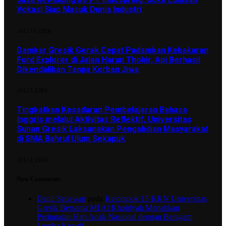
Vokasi Siap Masuk Dunia Industri
JULI 11, 2026
Damkar Gresik Gerak Cepat Padamkan Kebakaran
Ford Explorer di Jalan Harun Thohir, Api Berhasil
Dikendalikan Tanpa Korban Jiwa
JULI 7, 2026
Tingkatkan Kesadaran Pembelajaran Bahasa
Inggris melalui Aktivitas Reflektif, Universitas
Sunan Gresik Laksanakan Pengabdian Masyarakat
di SMA Bahrul Ulum Sekapuk
JULI 2, 2026
New Comments
Danil Setiawan
pada
Kelompok 15 KKN Universitas
Gresik Bersama MI Al Khoiriyah Meriahkan
Peringatan Hari Anak Nasional dengan Beragam
Lomba Kreatif