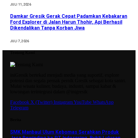
JULI 11, 2026
Damkar Gresik Gerak Cepat Padamkan Kebakaran
Ford Explorer di Jalan Harun Thohir, Api Berhasil
Dikendalikan Tanpa Korban Jiwa
JULI 7, 2026
Tentang Kami
iniGresik bertekad menjadi media yang suportif, explore
potensi dan segala pernak pernik Gresik sebagai kota santri.
Mulai wisata kuliner, budaya, industri, sampai kabar &
lowongan terintegrasi dalam @inigresik
Facebook
X (Twitter)
Instagram
YouTube
WhatsApp
Telegram
Berita
SMK Manbaul Ulum Kebomas Serahkan Produk
Jasa Rewinding ke PT Indospring, Bukti Lulusan